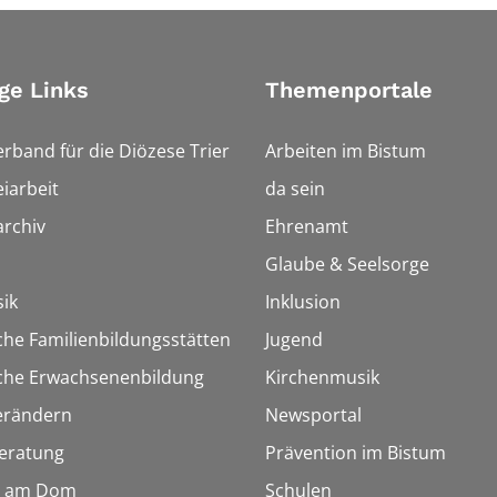
ge Links
Themenportale
erband für die Diözese Trier
Arbeiten im Bistum
iarbeit
da sein
rchiv
Ehrenamt
Glaube & Seelsorge
ik
Inklusion
che Familienbildungsstätten
Jugend
sche Erwachsenenbildung
Kirchenmusik
erändern
Newsportal
eratung
Prävention im Bistum
 am Dom
Schulen