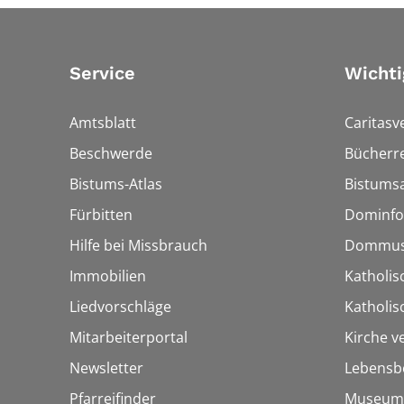
Service
Wichti
Amtsblatt
Caritasv
Beschwerde
Bücherre
Bistums-Atlas
Bistumsa
Fürbitten
Dominfo
Hilfe bei Missbrauch
Dommus
Immobilien
Katholis
Liedvorschläge
Katholi
Mitarbeiterportal
Kirche v
Newsletter
Lebensb
Pfarreifinder
Museum