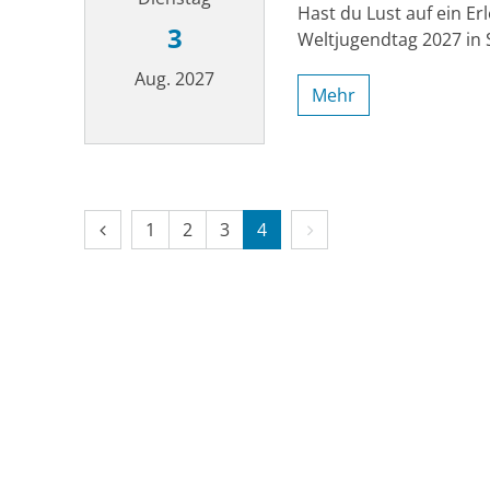
Hast du Lust auf ein Er
3
Weltjugendtag 2027 in S
Aug. 2027
Mehr
Datum: 3. August 2027
Vorherige Seite
Erste Seite
Nächste Seite
1
2
3
4