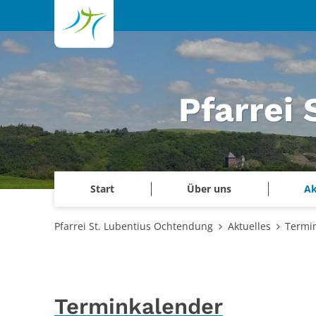
Zum Inhalt springen
Pfarrei
Start
Über uns
Ak
Pfarrei St. Lubentius Ochtendung
Aktuelles
Termi
Terminkalender