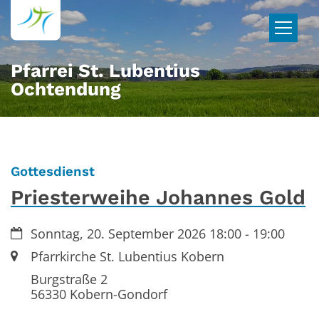
Zum Inhalt springen
Pfarrei St. Lubentius
Ochtendung
:
Gottesdienst
Priesterweihe Johannes Gold
Datum:
Sonntag, 20. September 2026 18:00 - 19:00
Ort:
Pfarrkirche St. Lubentius Kobern
Burgstraße 2
56330
Kobern-Gondorf