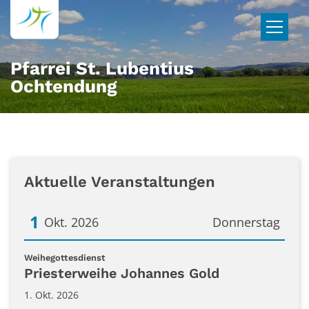
Zum Inhalt springen
Pfarrei St. Lubentius
Ochtendung
Aktuelle Veranstaltungen
1
Okt. 2026
Donnerstag
Datum: 1. Oktober 2026
:
Weihegottesdienst
Priesterweihe Johannes Gold
1. Okt. 2026