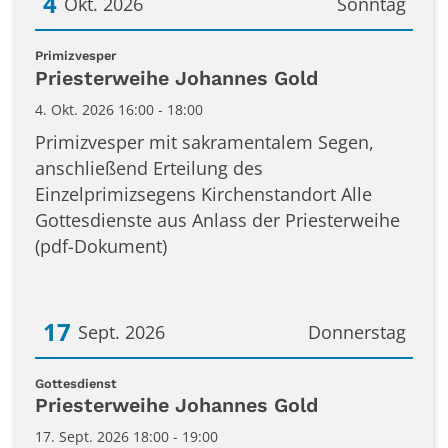
4
Okt. 2026
Sonntag
Datum: 4. Oktober 2026
:
Primizvesper
Priesterweihe Johannes Gold
4. Okt. 2026 16:00 - 18:00
Primizvesper mit sakramentalem Segen,
anschließend Erteilung des
Einzelprimizsegens Kirchenstandort Alle
Gottesdienste aus Anlass der Priesterweihe
(pdf-Dokument)
17
Sept. 2026
Donnerstag
Datum: 17. September 2026
:
Gottesdienst
Priesterweihe Johannes Gold
17. Sept. 2026 18:00 - 19:00