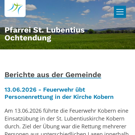
Zum Inhalt springen
Pfarrei St. Lubentius
Ochtendung
Berichte aus der Gemeinde
13.06.2026 - Feuerwehr übt
Personenrettung in der Kirche Kobern
Am 13.06.2026 führte die Feuerwehr Kobern eine
Einsatzübung in der St. Lubentiuskirche Kobern
durch. Ziel der Übung war die Rettung mehrerer
Personen aus unterschiedlichen Lagen innerhalb