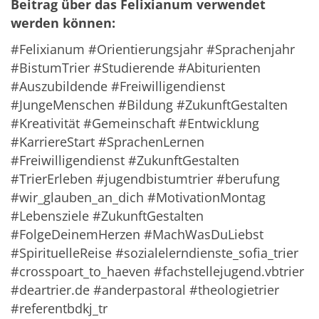
Beitrag über das Felixianum verwendet
werden können:
#Felixianum #Orientierungsjahr #Sprachenjahr
#BistumTrier #Studierende #Abiturienten
#Auszubildende #Freiwilligendienst
#JungeMenschen #Bildung #ZukunftGestalten
#Kreativität #Gemeinschaft #Entwicklung
#KarriereStart #SprachenLernen
#Freiwilligendienst #ZukunftGestalten
#TrierErleben #jugendbistumtrier #berufung
#wir_glauben_an_dich #MotivationMontag
#Lebensziele #ZukunftGestalten
#FolgeDeinemHerzen #MachWasDuLiebst
#SpirituelleReise #sozialelerndienste_sofia_trier
#crosspoart_to_haeven #fachstellejugend.vbtrier
#deartrier.de #anderpastoral #theologietrier
#referentbdkj_tr