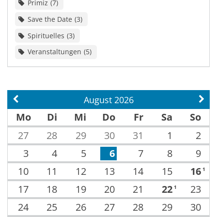
Primiz
7
Save the Date
3
Spirituelles
3
Veranstaltungen
5
August 2026
Vorherige Seite
Näch
Mo
Di
Mi
Do
Fr
Sa
So
27
28
29
30
31
1
2
3
4
5
6
7
8
9
10
11
12
13
14
15
16
1
17
18
19
20
21
22
23
1
24
25
26
27
28
29
30