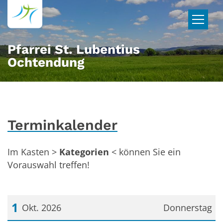
Zum Inhalt springen
Pfarrei St. Lubentius
Ochtendung
Terminkalender
Im Kasten >
Kategorien
< können Sie ein
Vorauswahl treffen!
1
Okt. 2026
Donnerstag