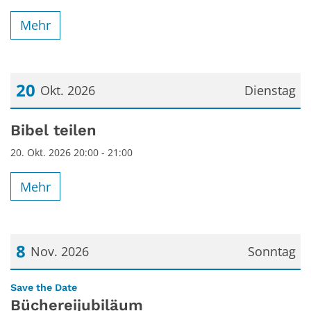
Mehr
20
Okt. 2026
Dienstag
Datum: 20. Oktober 2026
Bibel teilen
20. Okt. 2026 20:00 - 21:00
Mehr
8
Nov. 2026
Sonntag
Datum: 8. November 2026
:
Save the Date
Büchereijubiläum