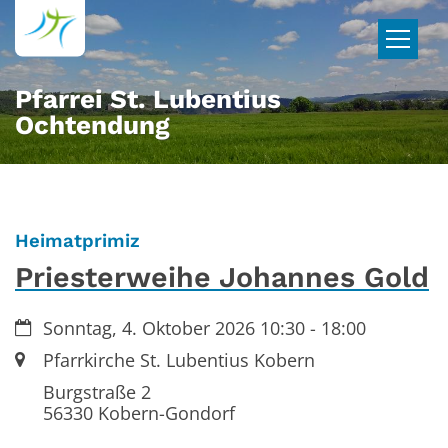
Zum Inhalt springen
Pfarrei St. Lubentius
Ochtendung
:
Heimatprimiz
Priesterweihe Johannes Gold
Datum:
Sonntag, 4. Oktober 2026 10:30 - 18:00
Ort:
Pfarrkirche St. Lubentius Kobern
Burgstraße 2
56330
Kobern-Gondorf