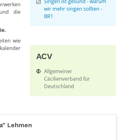
Singen ist gesund - warum
orwerken
wir mehr singen sollten -
 und die
BR1
ie.
eiten wie
kalender
ACV
Allgemeiner
Cäcilienverband für
Deutschland
ia" Lehmen