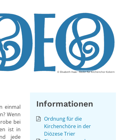
© Elisabeth Haas - Reck+ für Kirchenchor Kobern
Informationen
n einmal
gen? Wenn
Ordnung für die
probe bei
Kirchenchöre in der
n ist in
Diözese Trier
und jede