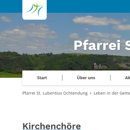
Zum Inhalt springen
Pfarrei
Start
Über uns
Ak
Pfarrei St. Lubentius Ochtendung
Leben in der Gem
Kirchenchöre