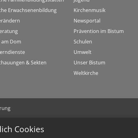
sche Erwachsenenbildung
Kirchenmusik
erändern
Newsportal
eratung
Prävention im Bistum
 am Dom
Schulen
Lerndienste
Umwelt
chauungen & Sekten
Unser Bistum
Weltkirche
ärung
lich Cookies