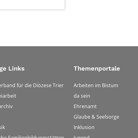
ge Links
Themenportale
erband für die Diözese Trier
Arbeiten im Bistum
iarbeit
da sein
rchiv
Ehrenamt
Glaube & Seelsorge
ik
Inklusion
che Familienbildungsstätten
Jugend