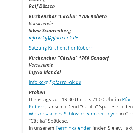
Ralf Dötsch
Kirchenchor "Cäcilia" 1706 Kobern
Vorsitzende
Silvia Scharenberg
info.kckg@pfarrei-ok.de
Satzung Kirchenchor Kobern
Kirchenchor "Cäcilia" 1766 Gondorf
Vorsitzende
Ingrid Mandel
info.kckg@pfarrei-ok.de
Proben
Dienstags von 19:30 Uhr bis 21:00 Uhr im
Pfar
Kobern
, anschließend "Cäcilia" Spätlese. Jede
Winzersaal des Schlosses von der Leyen
in Gon
"Cäcilia" Spätlese.
In unserem
Terminkalender
finden Sie
evtl.
akt