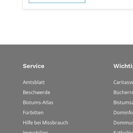
Service
Wichti
Amtsblatt
Caritasv
Beschwerde
Bücherre
Bistums-Atlas
Bistumsa
Fürbitten
Dominfo
Hilfe bei Missbrauch
Dommus
Immobilien
Katholis