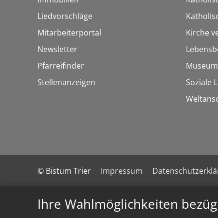
Liedvorschläge
Katholi
Mitarbeiterportal
Kirche v
Newsletter
Lebensb
Pfarreifinder
Museum
Stellenanzeigen
Soziale 
Weltans
© Bistum Trier
Impressum
Datenschutzerkl
Ihre Wahlmöglichkeiten bezüg