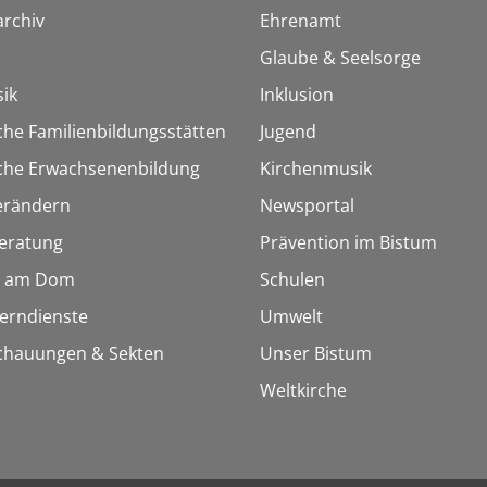
rchiv
Ehrenamt
Glaube & Seelsorge
ik
Inklusion
che Familienbildungsstätten
Jugend
sche Erwachsenenbildung
Kirchenmusik
erändern
Newsportal
eratung
Prävention im Bistum
 am Dom
Schulen
Lerndienste
Umwelt
chauungen & Sekten
Unser Bistum
Weltkirche