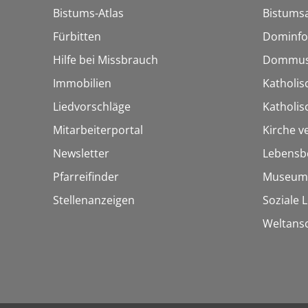
Bistums-Atlas
Bistumsa
Fürbitten
Dominfo
Hilfe bei Missbrauch
Dommus
Immobilien
Katholis
Liedvorschläge
Katholi
Mitarbeiterportal
Kirche v
Newsletter
Lebensb
Pfarreifinder
Museum
Stellenanzeigen
Soziale 
Weltans