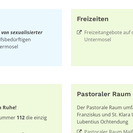
Freizeiten
 von sexualisierter
Freizeitangebote auf
lfsbedürftigen
Untermosel
termosel
Pastoraler Raum
n Ruhe!
Der Pastorale Raum umfass
Franziskus und St. Klara 
ufnummer
112
die einzig
Lubentius Ochtendung
Pastoraler Raum Maif