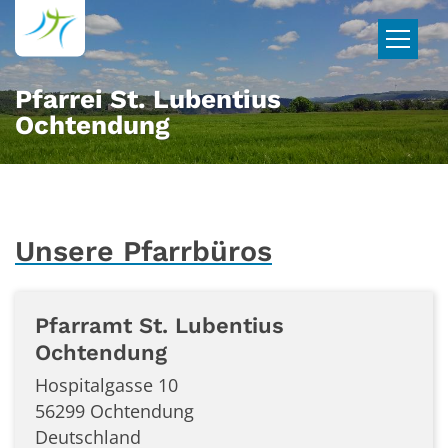
Zum Inhalt springen
Pfarrei St. Lubentius
Ochtendung
Unsere Pfarrbüros
Pfarramt St. Lubentius
Ochtendung
Hospitalgasse 10
56299
Ochtendung
Deutschland