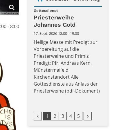
:
Datum: 17. September 2026
Gottesdienst
rrbriefservice.de
Priesterweihe
Johannes Gold
00 - 8:00
17. Sept. 2026 18:00 - 19:00
Heilige Messe mit Predigt zur
Vorbereitung auf die
Priesterweihe und Primiz
Predigt: Pfr. Andreas Kern,
Münstermaifeld
Kirchenstandort Alle
Gottesdienste aus Anlass der
Priesterweihe (pdf-Dokument)
Vorherige Seite
Nächste Seite
1
2
3
4
5