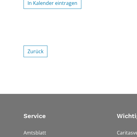
In Kalender eintragen
Zurück
Service
Wichti
Amtsblatt
Caritasv