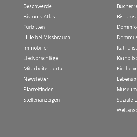
Beschwerde
Bücherre
Bistums-Atlas
Bistumsa
Fürbitten
Dominfo
Hilfe bei Missbrauch
Dommus
Immobilien
Katholis
Liedvorschläge
Katholi
Mitarbeiterportal
Kirche v
Newsletter
Lebensb
Pfarreifinder
Museum
Stellenanzeigen
Soziale 
Weltans