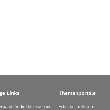
ge Links
Themenportale
erband für die Diözese Trier
Arbeiten im Bistum