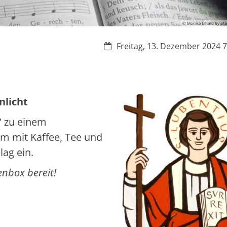
© Monika Erhard by pfa
Datum:
Freitag, 13. Dezember 2024 7:
nlicht
' zu einem
m mit Kaffee, Tee und
ag ein.
nbox bereit!