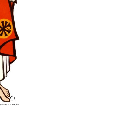
beth Haas - Reck+