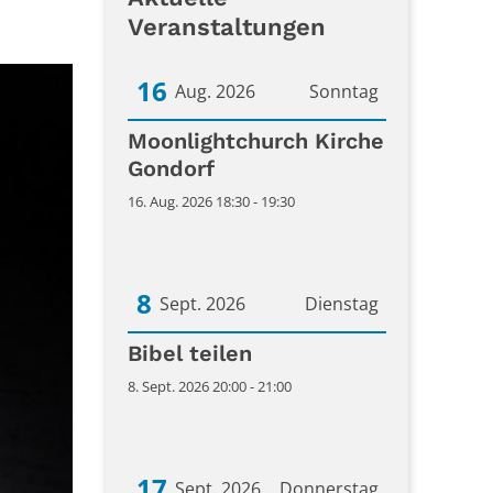
Veranstaltungen
16
Aug. 2026
Sonntag
Datum: 16. August 2026
Moonlightchurch Kirche
Gondorf
16. Aug. 2026 18:30 - 19:30
8
Sept. 2026
Dienstag
Datum: 8. September 2026
Bibel teilen
8. Sept. 2026 20:00 - 21:00
17
Sept. 2026
Donnerstag