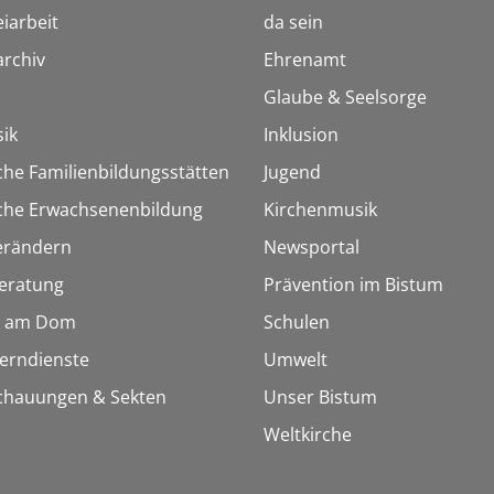
iarbeit
da sein
rchiv
Ehrenamt
Glaube & Seelsorge
ik
Inklusion
che Familienbildungsstätten
Jugend
sche Erwachsenenbildung
Kirchenmusik
erändern
Newsportal
eratung
Prävention im Bistum
 am Dom
Schulen
Lerndienste
Umwelt
chauungen & Sekten
Unser Bistum
Weltkirche